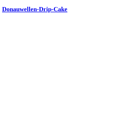
am
Donauwellen-Drip-Cake