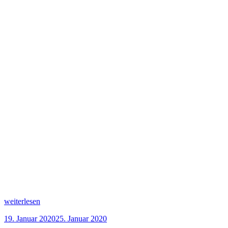
„Birne-
weiterlesen
Helene-
Veröffentlicht
19. Januar 2020
25. Januar 2020
Torte“
am