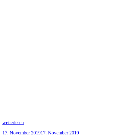
„Sachertorte“
weiterlesen
Veröffentlicht
17. November 2019
17. November 2019