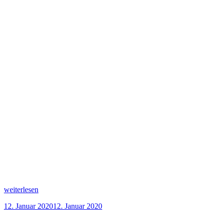
„Himbeer-
weiterlesen
Wackelpudding-
Veröffentlicht
12. Januar 2020
12. Januar 2020
Torte“
am