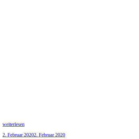
„Einfacher
weiterlesen
gedeckter
Veröffentlicht
2. Februar 2020
2. Februar 2020
Apfelkuchen“