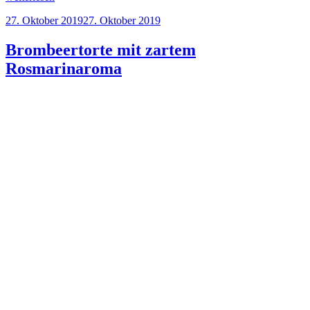
Zimt-
Veröffentlicht
27. Oktober 2019
27. Oktober 2019
Swirl
am
Gugelhupf“
Brombeertorte mit zartem
Rosmarinaroma