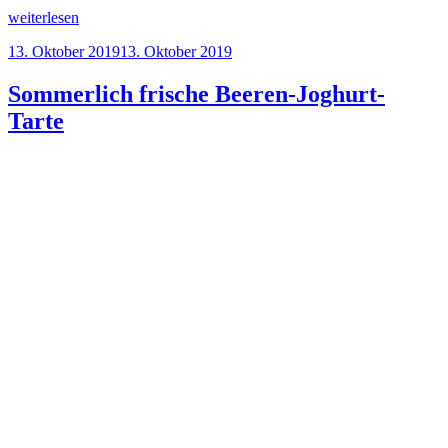
„Brombeertorte
weiterlesen
mit
Veröffentlicht
13. Oktober 2019
13. Oktober 2019
zartem
am
Rosmarinaroma“
Sommerlich frische Beeren-Joghurt-
Tarte