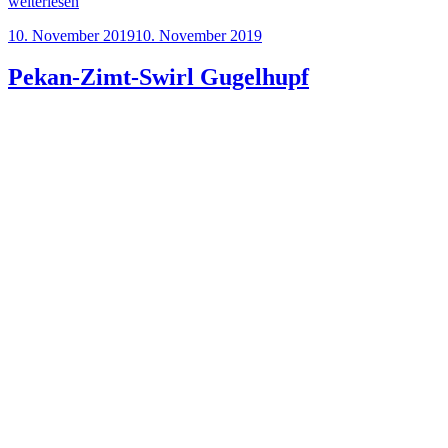
„Pudding-
weiterlesen
Streusel-
Veröffentlicht
10. November 2019
10. November 2019
Kuchen
am
mit
Macadamia-
Pekan-Zimt-Swirl Gugelhupf
Nüssen“