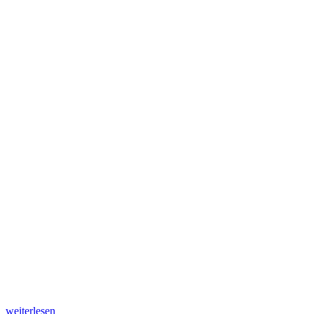
„Pekan-
weiterlesen