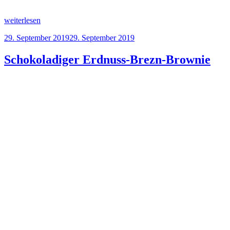
„Sommerlich
weiterlesen
frische
Veröffentlicht
29. September 2019
29. September 2019
Beeren-
am
Joghurt-
Tarte“
Schokoladiger Erdnuss-Brezn-Brownie