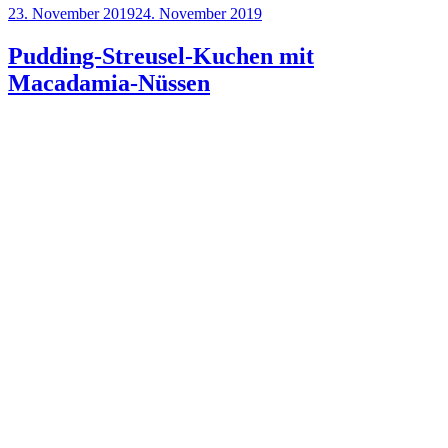
Veröffentlicht
23. November 2019
24. November 2019
für
am
dein
Kaffeekränzchen“
Pudding-Streusel-Kuchen mit
Macadamia-Nüssen