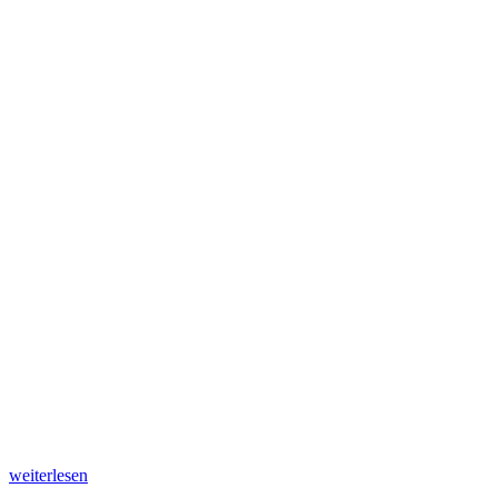
„Saftiger
weiterlesen
Eierlikörkuchen