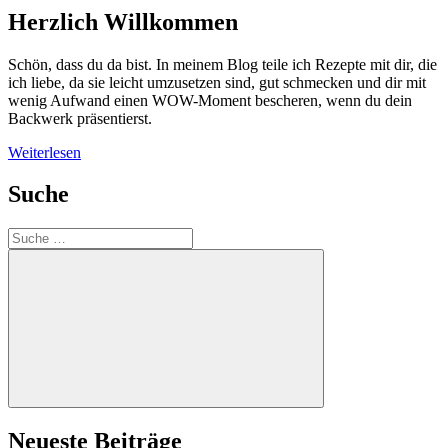
Tarte
Herzlich Willkommen
–
ein
Schön, dass du da bist. In meinem Blog teile ich Rezepte mit dir, die
weihnachtlicher
ich liebe, da sie leicht umzusetzen sind, gut schmecken und dir mit
Obstkuchen“
wenig Aufwand einen WOW-Moment bescheren, wenn du dein
Backwerk präsentierst.
Weiterlesen
Suche
Suche
nach:
Suchen
Neueste Beiträge