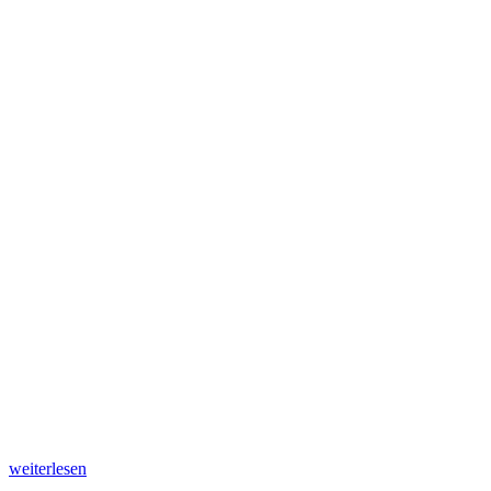
„Birnen-
weiterlesen
Marzipan-