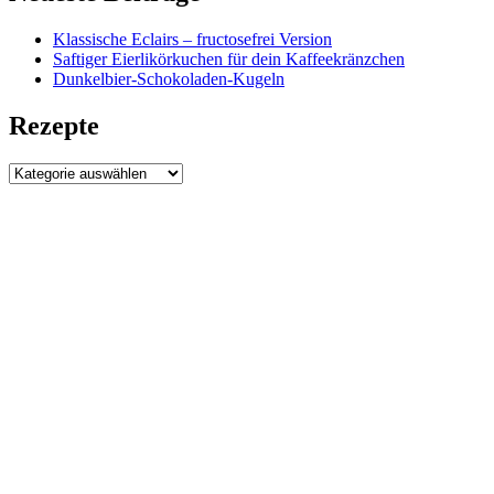
Klassische Eclairs – fructosefrei Version
Saftiger Eierlikörkuchen für dein Kaffeekränzchen
Dunkelbier-Schokoladen-Kugeln
Rezepte
Rezepte