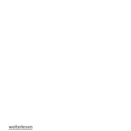
„Omas
weiterlesen