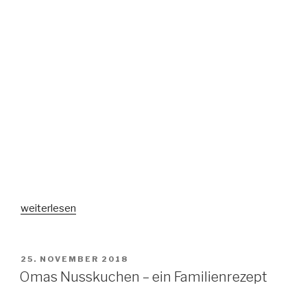
„Linzer
weiterlesen
Himbeertarte
–
ein
VERÖFFENTLICHT
25. NOVEMBER 2018
AM
fruchtiges
Omas Nusskuchen – ein Familienrezept
Soulfood“