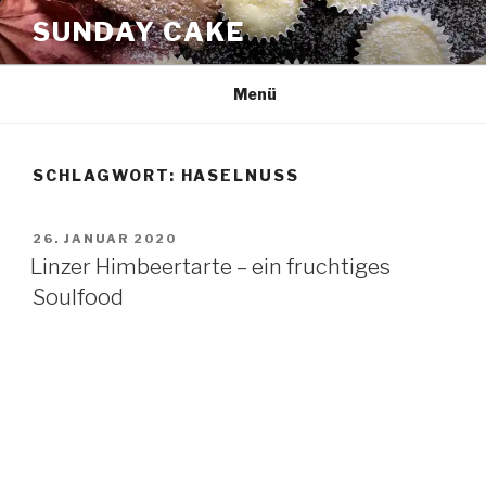
Zum
SUNDAY CAKE
Inhalt
springen
Menü
SCHLAGWORT:
HASELNUSS
VERÖFFENTLICHT
26. JANUAR 2020
AM
Linzer Himbeertarte – ein fruchtiges
Soulfood